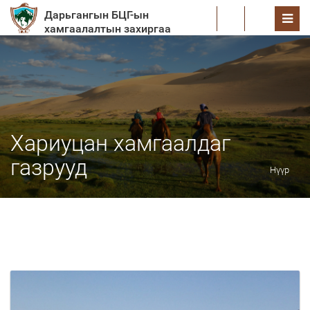
Дарьгангын БЦГ-ын
EN
хамгаалалтын захиргаа
Хариуцан хамгаалдаг
газрууд
Нүүр