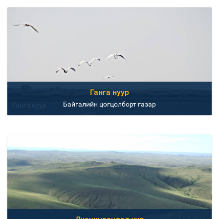
Ганга нуур
Байгалийн цогцолборт газар
Ганга нуур