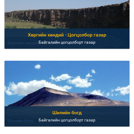
Хөргийн хөндий - Цогцолбор газар
Байгалийн цогцолборт газар
Хөргийн хөндий - Цогцолбор газар
Шилийн богд
Байгалийн цогцолборт газар
Шилийн богд