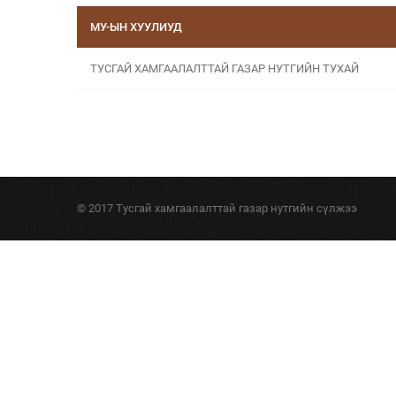
МУ-ЫН ХУУЛИУД
ТУСГАЙ ХАМГААЛАЛТТАЙ ГАЗАР НУТГИЙН ТУХАЙ
© 2017 Тусгай хамгаалалттай газар нутгийн сүлжээ