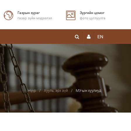
Газрын зураг
Зургийн цомог
газар зүйн мэдээлэл
фото цуглуулга
EN
Нүүр
Хууль, эрх зүй
МУ-ын хуулиуд