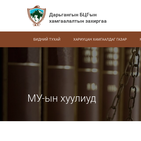
Дарьгангын БЦГ-ын
хамгаалалтын захиргаа
БИДНИЙ ТУХАЙ
ХАРИУЦАН ХАМГААЛДАГ ГАЗАР
МУ-ын хуулиуд