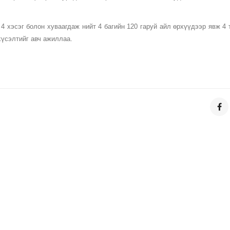
 хэсэг болон хуваагдаж нийт 4 багийн 120 гаруй айл өрхүүдээр явж 4 
хүсэлтийг авч ажиллаа.