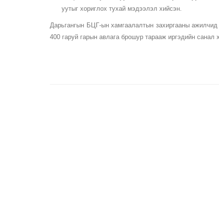
уутыг хориглох тухай мэдээлэл хийсэн.
Дарьгангын БЦГ-ын хамгаалалтын захиргааны ажилчид 4
400 гаруй гарын авлага брошур тарааж иргэдийн санал 