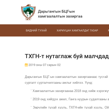
Дарьгангын БЦГ-ын
хамгаалалтын захиргаа
БИДНИЙ ТУХАЙ
ХАРИУЦАН ХАМГААЛДАГ ГАЗАР
ТХГН-т нутаглаж буй малчдад
2019 оны 07 сарын 02
Дарьгангын БЦГ-ын хамгаалалтын захиргаанаас тусгай 
сургалт сурталчилгааны ажлыг хийлээ. Үүнд:
¨ Хамгаалалтын захиргаанаа 2018 онд хийж хэрэгж
¨ 2019 онд хийгдэх ажил, Ганга нуурын судалгааны 
¨ Зөрчлийн тухай хууль, ТХГН-ийн тухай хууль, О