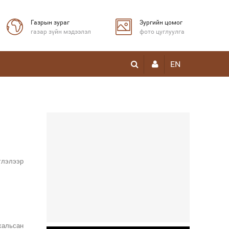
Газрын зураг
Зургийн цомог
газар зүйн мэдээлэл
фото цуглуулга
EN
глэлээр
хальсан