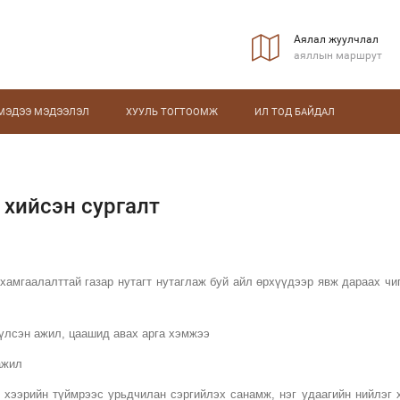
Аялал жуулчлал
аяллын маршрут
МЭДЭЭ МЭДЭЭЛЭЛ
ХУУЛЬ ТОГТООМЖ
ИЛ ТОД БАЙДАЛ
 хийсэн сургалт
хамгаалалттай газар нутагт нутаглаж буй айл өрхүүдээр явж дараах чи
үүлсэн ажил, цаашид авах арга хэмжээ
ажил
й хээрийн түймрээс урьдчилан сэргийлэх санамж, нэг удаагийн нийлэг 